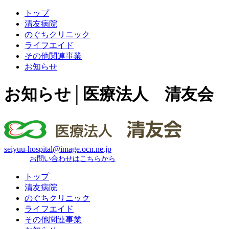
トップ
清友病院
のぐちクリニック
ライフエイド
その他関連事業
お知らせ
お知らせ│医療法人 清友会
seiyuu-hospital@image.ocn.ne.jp
お問い合わせはこちらから
トップ
清友病院
のぐちクリニック
ライフエイド
その他関連事業